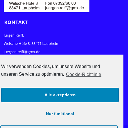
KONTAKT
Jürgen Reiff,
Welsche Höfe 8, 88471 Laupheim
juergen.reiff@gmx.de
www.sport-und-mehr.com
Wir verwenden Cookies, um unsere Website und
unseren Service zu optimieren.
Cookie-Richtlinie
RECHTLICHES
Impressum
Alle akzeptieren
Datenschutz
Nur funktional