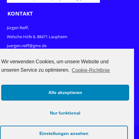
KONTAKT
Jürgen Reiff,
Welsche Höfe 8, 88471 Laupheim
juergen.reiff@gmx.de
www.sport-und-mehr.com
Wir verwenden Cookies, um unsere Website und
unseren Service zu optimieren.
Cookie-Richtlinie
RECHTLICHES
Impressum
Alle akzeptieren
Datenschutz
Nur funktional
Einstellungen ansehen