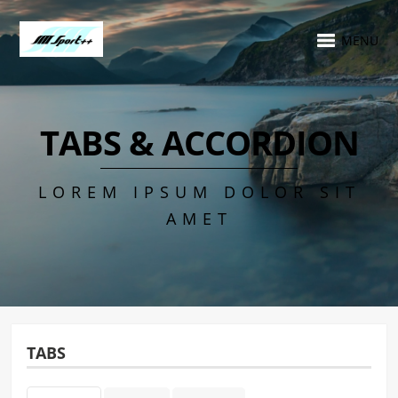
MENU
TABS & ACCORDION
LOREM IPSUM DOLOR SIT
AMET
TABS