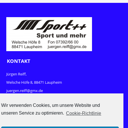
KONTAKT
Jürgen Reiff,
Welsche Höfe 8, 88471 Laupheim
juergen.reiff@gmx.de
www.sport-und-mehr.com
Wir verwenden Cookies, um unsere Website und
unseren Service zu optimieren.
Cookie-Richtlinie
RECHTLICHES