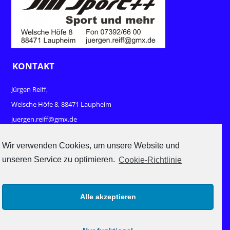
KONTAKT
Jürgen Reiff,
Welsche Höfe 8, 88471 Laupheim
juergen.reiff@gmx.de
www.sport-und-mehr.com
Wir verwenden Cookies, um unsere Website und
unseren Service zu optimieren.
Cookie-Richtlinie
RECHTLICHES
Impressum
Alle akzeptieren
Datenschutz