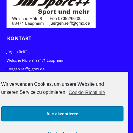
KONTAKT
Jürgen Reiff,
Welsche Höfe 8, 88471 Laupheim
juergen.reiff@gmx.de
www.sport-und-mehr.com
Wir verwenden Cookies, um unsere Website und
unseren Service zu optimieren.
Cookie-Richtlinie
RECHTLICHES
Impressum
Alle akzeptieren
Datenschutz