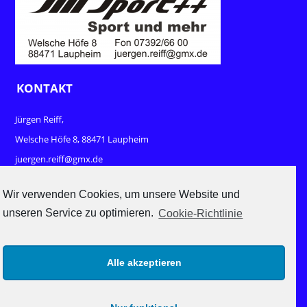
KONTAKT
Jürgen Reiff,
Welsche Höfe 8, 88471 Laupheim
juergen.reiff@gmx.de
www.sport-und-mehr.com
Wir verwenden Cookies, um unsere Website und
unseren Service zu optimieren.
Cookie-Richtlinie
RECHTLICHES
Impressum
Alle akzeptieren
Datenschutz